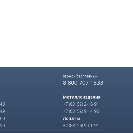
звонок бесплатный
8 800 707 1533
Ы
Металлоизделия
-40
+7 (83159) 2-18-91
-49
+7 (83159) 9-14-90
-60
Лопаты
-50
+7 (83159) 9-01-94