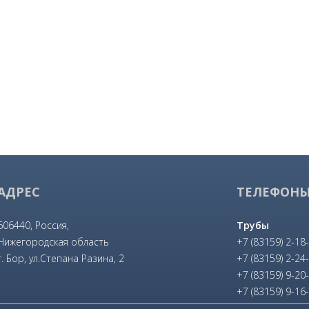
АДРЕС
ТЕЛЕФОН
606440, Россия,
Трубы
Нижегородская область
+7 (83159) 2-18
г. Бор, ул.Степана Разина, 2
+7 (83159) 2-24
+7 (83159) 9-20
+7 (83159) 9-16