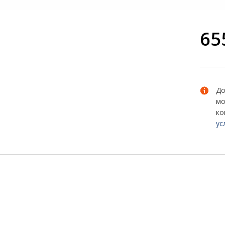
65
До
мо
ко
ус