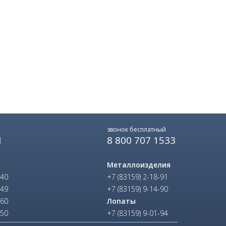
звонок бесплатный
8 800 707 1533
Ы
Металлоизделия
-40
+7 (83159) 2-18-91
-49
+7 (83159) 9-14-90
-60
Лопаты
-50
+7 (83159) 9-01-94