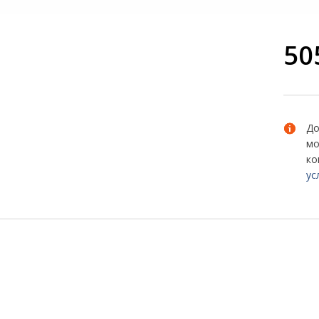
50
До
мо
ко
ус