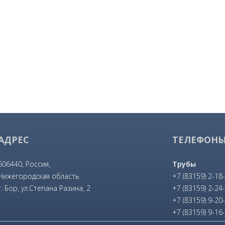
АДРЕС
ТЕЛЕФОН
606440, Россия,
Трубы
Нижегородская область
+7 (83159) 2-18
г. Бор, ул.Степана Разина, 2
+7 (83159) 2-24
+7 (83159) 9-20
+7 (83159) 9-16