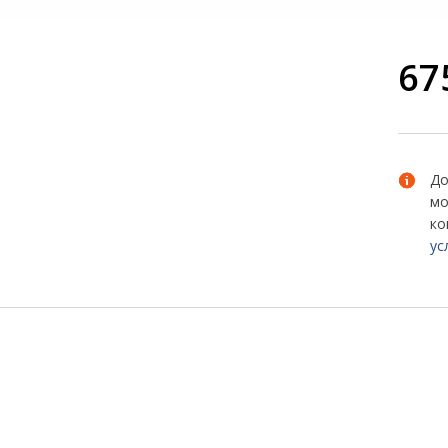
67
До
мо
ко
ус