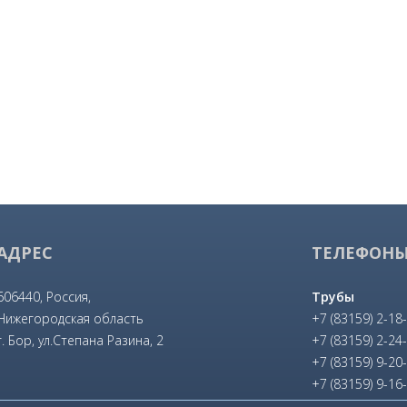
АДРЕС
ТЕЛЕФОН
606440, Россия,
Трубы
Нижегородская область
+7 (83159) 2-18
г. Бор, ул.Степана Разина, 2
+7 (83159) 2-24
+7 (83159) 9-20
+7 (83159) 9-16