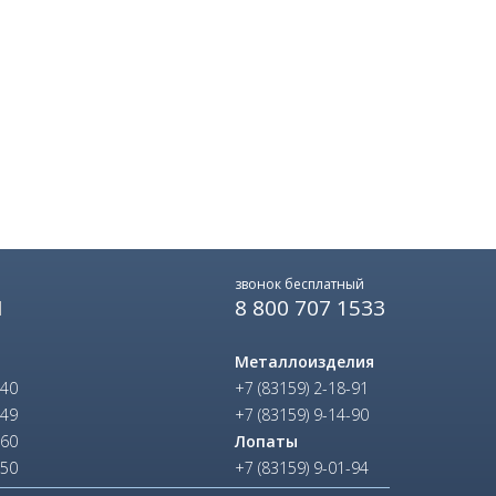
звонок бесплатный
8 800 707 1533
Ы
Металлоизделия
-40
+7 (83159) 2-18-91
-49
+7 (83159) 9-14-90
-60
Лопаты
-50
+7 (83159) 9-01-94